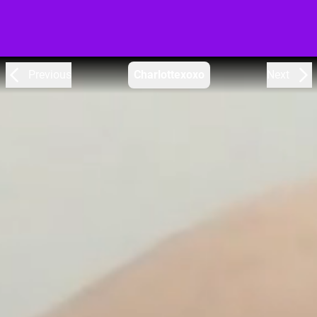
Previous
Charlottexoxo
Next