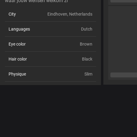
waar jouw wensen welkom zi
City
Eindhoven, Netherlands
Languages
Dutch
Eye color
Brown
Hair color
Black
Physique
Slim
Cup size
Size B
Pubic hair
No
Sexual orientation
Bisexual
Relationship
No