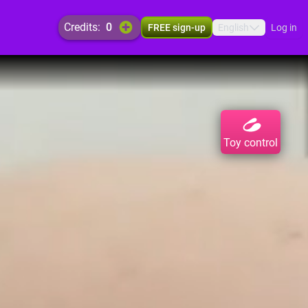
credits:
0
FREE sign-up
English
Log in
Toy control