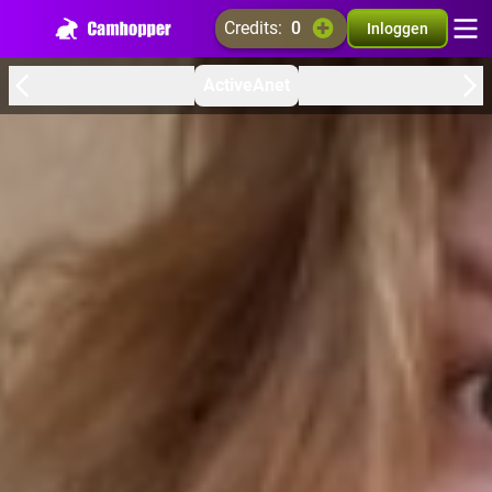
credits:
0
Inloggen
ActiveAnet