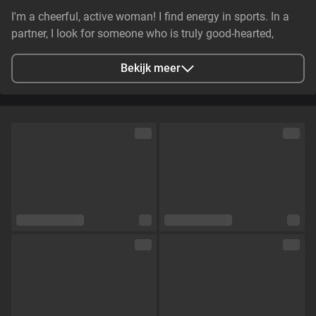
I'm a cheerful, active woman! I find energy in sports. In a
partner, I look for someone who is truly good-hearted,
generous, cheerful, and genuinely caring. It is essential that
they have stable earnings—a person who makes life easier,
Bekijk meer
not harder—and non-smoker. I value genuine emotional
substance and honesty above all else.
Stad
Zaporizhzhya, Zaporizhia Oblast, Ukraine
Talen
Engels,
Russisch
Oogkleur
Groen
Haarkleur
Bruin
Lichaamsbouw
Klein en tenger
Cup maat
Cup C